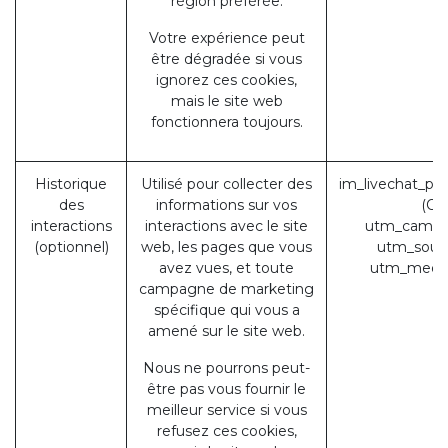
région préférée.
Votre expérience peut
être dégradée si vous
ignorez ces cookies,
mais le site web
fonctionnera toujours.
Historique
Utilisé pour collecter des
im_livechat_pr
des
informations sur vos
(Od
interactions
interactions avec le site
utm_campa
(optionnel)
web, les pages que vous
utm_sour
avez vues, et toute
utm_medi
campagne de marketing
spécifique qui vous a
amené sur le site web.
Nous ne pourrons peut-
être pas vous fournir le
meilleur service si vous
refusez ces cookies,