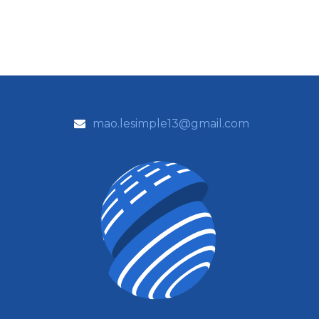
mao.lesimple13@gmail.com